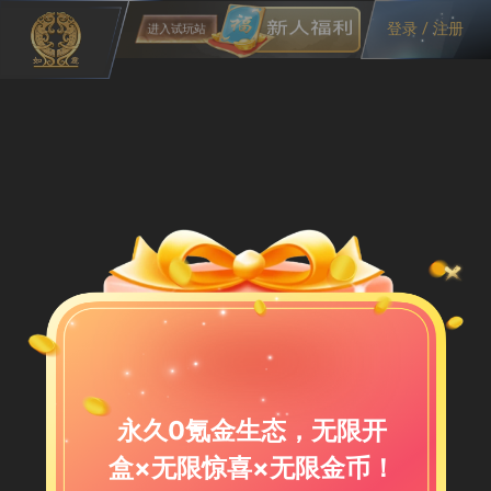
登录 / 注册
进入试玩站
永久0氪金生态，无限开
盒×无限惊喜×无限金币！